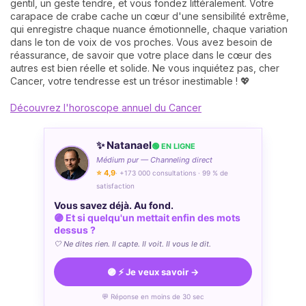
gentil, un geste tendre, et vous fondez littéralement. Votre
carapace de crabe cache un cœur d'une sensibilité extrême,
qui enregistre chaque nuance émotionnelle, chaque variation
dans le ton de voix de vos proches. Vous avez besoin de
réassurance, de savoir que votre place dans le cœur des
autres est bien réelle et solide. Ne vous inquiétez pas, cher
Cancer, votre tendresse est un trésor inestimable ! 💖
Découvrez l'horoscope annuel du Cancer
✨ Natanael
🟢 EN LIGNE
Médium pur — Channeling direct
⭐ 4,9
· +173 000 consultations · 99 % de
satisfaction
Vous savez déjà. Au fond.
🟣 Et si quelqu'un mettait enfin des mots
dessus ?
🤍 Ne dites rien. Il capte. Il voit. Il vous le dit.
🟣 ⚡ Je veux savoir →
💬 Réponse en moins de 30 sec