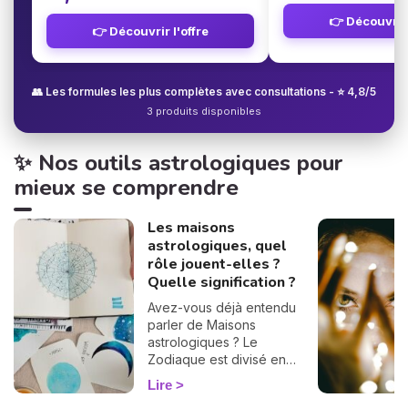
👉 Découvrir 
👉 Découvrir l'offre
👥 Les formules les plus complètes avec consultations - ⭐ 4,8/5
3 produits disponibles
✨ Nos outils astrologiques pour
mieux se comprendre
Les maisons
astrologiques, quel
rôle jouent-elles ?
Quelle signification ?
Avez-vous déjà entendu
parler de Maisons
astrologiques ? Le
Zodiaque est divisé en
douze Maisons et chacune
Lire
correspond à une sphère