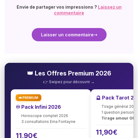
Envie de partager vos impressions ?
Laissez un
commentaire
Laisser un commentaire
👑 Les Offres Premium 2026
👉 Swipez pour découvrir →
🔮 Pack Tarot 2
👑 PREMIUM
♾️ Pack Infini 2026
Tirage général 202
1 question personna
Horoscope complet 2026
Tirage amour OFF
3 consultations Ema Fontayne
11,90€
11,90€