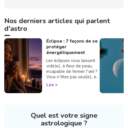
Nos derniers articles qui parlent
d'astro
Éclipse : 7 façons de se
protéger
énergétiquement
Les éclipses vous laissent
vidé(e), à fleur de peau,
incapable de fermer l'œil ?
Vous n'êtes pas seul(e), et
surtout : ça se traverse en
Lire
douceur. Voici 7 gestes
simples et bienveillants pour
vous protéger
énergétiquement et
retrouver votre calme
Quel est votre signe
intérieur. 🛡️🌒
astrologique ?