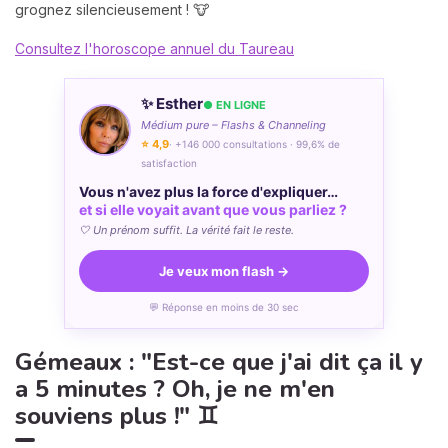
grognez silencieusement ! 🐮
Consultez l'horoscope annuel du Taureau
✨ Esther
● EN LIGNE
Médium pure – Flashs & Channeling
⭐ 4,9
· +146 000 consultations · 99,6% de
satisfaction
Vous n'avez plus la force d'expliquer…
et si elle voyait avant que vous parliez ?
🤍 Un prénom suffit. La vérité fait le reste.
Je veux mon flash →
💬 Réponse en moins de 30 sec
Gémeaux : "Est-ce que j'ai dit ça il y
a 5 minutes ? Oh, je ne m'en
souviens plus !" ♊