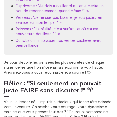
Capricorne : "Je dois travailler plus... et je mérite un
peu de reconnaissance, quand même !" ♑
Verseau : "Je ne suis pas bizarre, je suis juste... en
avance sur mon temps !" ♒
Poissons : "La réalité, c'est surfait... et où est ma
couverture douillette ?" ♓
Conclusion : Embrasser nos vérités cachées avec
bienveillance
Je vous dévoile les pensées les plus secrètes de chaque
signe, celles que l'on n'ose jamais exprimer à voix haute.
Préparez-vous à vous reconnaître et à sourire ! 😊
Bélier : "Si seulement on pouvait
juste FAIRE sans discuter !" ♈
Vous, le leader né, l'impulsif audacieux qui fonce tête baissée
vers l'aventure. On admire votre courage, votre dynamisme...
mais ce que vous pensez tout bas ? "Pourquoi personne ne
comprend ma vision AVANT que je la réalise ? Et si tout le