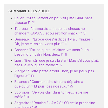
SOMMAIRE DE L’ARTICLE
Bélier : "Si seulement on pouvait juste FAIRE sans
discuter !" ♈
Taureau : "J'aimerais tant que les choses ne
changent JAMAIS... et où est mon snack ?" ♉
Gémeaux : "Est-ce que j'ai dit ça il y a 5 minutes ?
Oh, je ne m'en souviens plus !" ♊
N
Cancer : "Est-ce que tu m'aimes vraiment ? J'ai
v
besoin d'un câlin. Non, deux !" ♋
A
v
Lion : "Bien sûr que je suis la star ! Mais s'il vous plaît,
r
dites-le-moi quand même !" ♌
Vierge : "Cette petite erreur... non, je ne peux pas
9
l'ignorer." ♍
Balance : "Comment choisir sans déplaire à
quelqu'un ? Et puis, ces rideaux..." ♎
Scorpion : "Je vois clair dans ton jeu... et je me
méfie." ♏
Sagittaire : "Routine ? JAMAIS ! Où est la prochaine
aventure ?" ♐