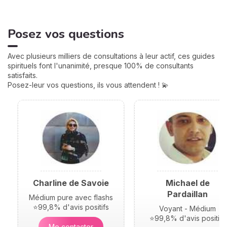
de votre vie : argent, travail,
amour, famille... Calculées à
partir de votre heure de
Posez vos questions
naissance, elles jouent un
rôle très important pour
mieux comprendre votre
Avec plusieurs milliers de consultations à leur actif, ces guides
personnalité et votre avenir.
spirituels font l'unanimité, presque 100% de consultants
Voici leurs significations !
satisfaits.
Posez-leur vos questions, ils vous attendent ! 💫
Charline de Savoie
Michael de
Pardaillan
Médium pure avec flashs
⭐99,8% d'avis positifs
Voyant - Médium
⭐99,8% d'avis positifs
Me contacter