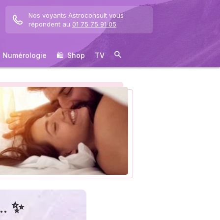
Nos voyants Astroconsult vous
répondent au
01 75 75 91 05
Numérologie
🛍 ️ Shop
TV
.. ✨