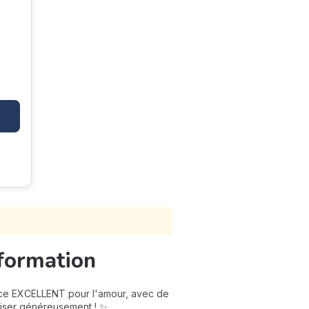
sformation
once EXCELLENT pour l'amour, avec de
iliser généreusement ! ✨