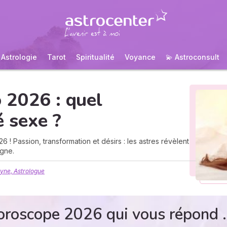
Astrologie
Tarot
Spiritualité
Voyance
💫 Astroconsult
 2026 : quel
 sexe ?
 Passion, transformation et désirs : les astres révèlent
gne.
yne, Astrologue
oroscope 2026 qui vous répond .