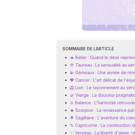
SOMMAIRE DE L’ARTICLE
🔥 Bélier : Quand le désir repren
🌹 Taureau : La sensualité au ser
💫 Gémeaux : Une année de révé
💖 Cancer : L'art délicat de l'équ
🦁 Lion : Le rayonnement au ser
🌿 Vierge : La douceur pragmatiq
♎️ Balance : L'harmonie retrouvée
🔥 Scorpion : La renaissance par
🌟 Sagittaire : L'aventure du cœur
♑️ Capricorne : La construction 
✨ Verseau : La liberté d'aimer, 