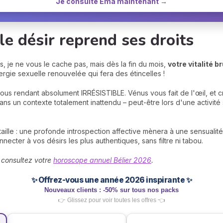
Je consulte Ema maintenant →
le désir reprend ses droits
, je ne vous le cache pas, mais dès la fin du mois,
votre vitalité b
ergie sexuelle renouvelée qui fera des étincelles !
vous rendant absolument IRRÉSISTIBLE. Vénus vous fait de l'œil, et
ans un contexte totalement inattendu – peut-être lors d'une activité
aille : une profonde introspection affective mènera à une sensualit
cter à vos désirs les plus authentiques, sans filtre ni tabou.
, consultez votre
horoscope annuel Bélier 2026
.
✨ Offrez-vous une année 2026 inspirante ✨
Nouveaux clients : -50% sur tous nos packs
👉 Glissez pour voir toutes les offres 👈