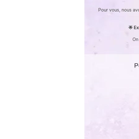
Pour vous, nous av
🌟 Ex
On 
P