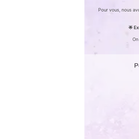
Pour vous, nous av
🌟 Ex
On 
P