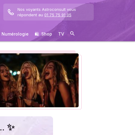
Nos voyants Astroconsult vous
répondent au
01 75 75 91 05
Numérologie
🛍 ️ Shop
TV
.. ✨