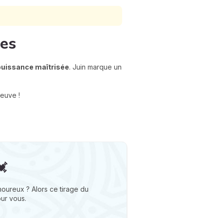
res
puissance maîtrisée
. Juin marque un
reuve !
💓
oureux ? Alors ce tirage du
our vous.