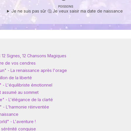
POISSONS
Je ne suis pas sûr 🤔 Je veux saisir ma date de naissance
 : 12 Signes, 12 Chansons Magiques
ître de vos cendres
un" - La renaissance après l'orage
lon de la liberté
- L'équilibriste émotionnel
nt assumé au sommet
e" - L'élégance de la clarté
" - L'harmonie réinventée
enaissance
orld" - L'aventure !
a sérénité conquise