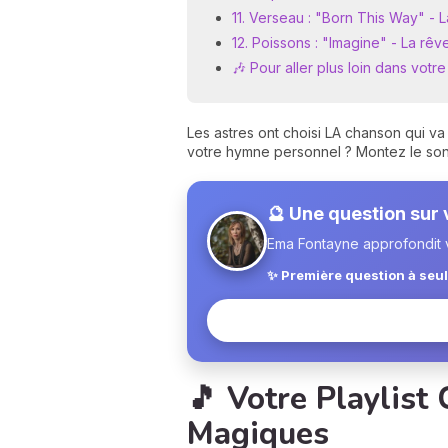
11. Verseau : "Born This Way" - 
12. Poissons : "Imagine" - La rêv
🎶 Pour aller plus loin dans vot
Les astres ont choisi LA chanson qui va
votre hymne personnel ? Montez le son
🔮 Une question sur
Ema Fontayne approfondit v
✨ Première question à seu
🎵 Votre Playlist
Magiques