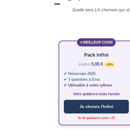
Quelle sera LA chanson qui rés
⭐ MEILLEUR CHOIX
Pack Infini
5,95 €
11,90 €
-50%
✔ Horoscope 2026
✔ 3 questions à Ema
✔ Utilisable à votre rythme
Votre guidance toute l'année
Je choisis l'Infini
3x de guidance pour +1€